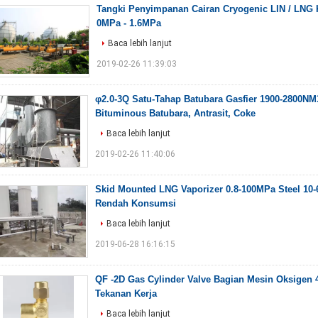
Tangki Penyimpanan Cairan Cryogenic LIN / LN
0MPa - 1.6MPa
Baca lebih lanjut
2019-02-26 11:39:03
φ2.0-3Q Satu-Tahap Batubara Gasfier 1900-2800NM3
Bituminous Batubara, Antrasit, Coke
Baca lebih lanjut
2019-02-26 11:40:06
Skid Mounted LNG Vaporizer 0.8-100MPa Steel 10-
Rendah Konsumsi
Baca lebih lanjut
2019-06-28 16:16:15
QF -2D Gas Cylinder Valve Bagian Mesin Oksige
Tekanan Kerja
Baca lebih lanjut