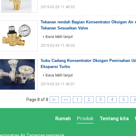
2019-02-26 11:40:02
Tekanan rendah Bagian Konsentrator Oksigen Air 
Tekanan Sesuaikan Valve
Baca lebih lanjut
2019-02-26 11:40:02
Suku Cadang Konsentrator Oksigen Pemisahan Ud
Ekspansi Turbo
Baca lebih lanjut
2019-02-26 11:40:01
Page 8 of 8
|<
<<
1
2
3
4
5
Rumah
Produk
Tentang kita
 Pemisahan Air Tanaman pemasok.