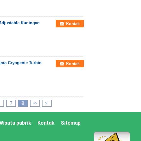
Adjustable Kuningan
Kontak
ara Cryogenic Turbin
Kontak
6
7
8
>>
>|
Wisata pabrik
Kontak
Sitemap