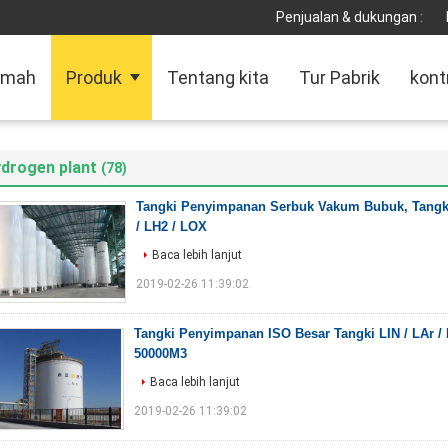
Penjualan & dukungan :
umah
Produk
Tentang kita
Tur Pabrik
kont
ydrogen plant
(78)
Tangki Penyimpanan Serbuk Vakum Bubuk, Tang
/ LH2 / LOX
Baca lebih lanjut
2019-02-26 11:39:02
Tangki Penyimpanan ISO Besar Tangki LIN / LAr ​​/ 
50000M3
Baca lebih lanjut
2019-02-26 11:39:02